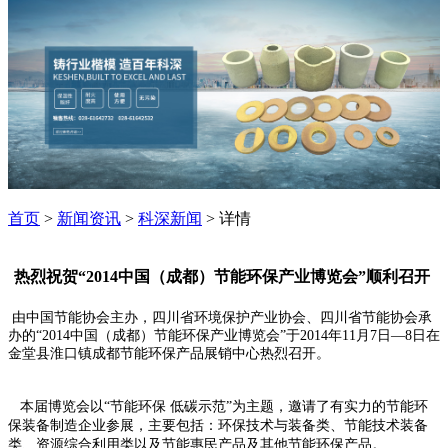
首页
>
新闻资讯
>
科深新闻
> 详情
热烈祝贺“2014中国（成都）节能环保产业博览会”顺利召开
由中国节能协会主办，四川省环境保护产业协会、四川省节能协会承
办的“2014中国（成都）节能环保产业博览会”于2014年11月7日—8日在
金堂县淮口镇成都节能环保产品展销中心热烈召开。
本届博览会以“节能环保 低碳示范”为主题，邀请了有实力的节能环
保装备制造企业参展，主要包括：环保技术与装备类、节能技术装备
类、资源综合利用类以及节能惠民产品及其他节能环保产品。