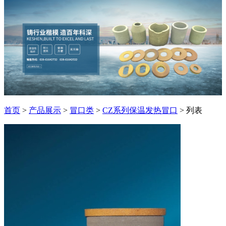
首页
>
产品展示
>
冒口类
>
CZ系列保温发热冒口
> 列表