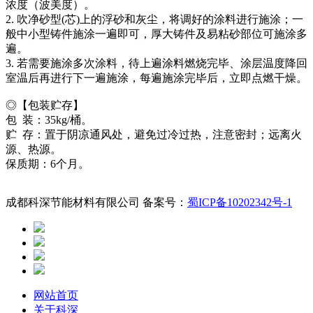
浓度（波美度）。
2. 吹净砂型(芯)上的浮砂和灰尘，将调好的涂料进行施涂；一
般中小型铸件施涂一遍即可，厚大铸件及易粘砂部位可施涂多
遍。
3. 若需要施涂多次涂料，待上遍涂料燃烧完毕、涂层温度降回
室温后再进行下一遍施涂，每遍施涂完毕后，立即点燃干燥。
◎【包装贮存】
包 装：35kg/桶。
贮 存：置于阴凉通风处，避免过冷过热，注意密封；远离火
源、热源。
保质期：6个月。
成都科深节能材料有限公司 备案号：
蜀ICP备10202342号-1
网站首页
关于科深