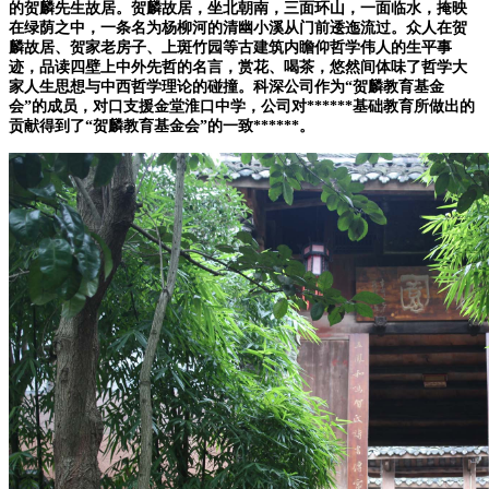
的贺麟先生故居。贺麟故居，坐北朝南，三面环山，一面临水，掩映
在绿荫之中，一条名为杨柳河的清幽小溪从门前逶迤流过。众人在贺
麟故居、贺家老房子、上斑竹园等古建筑内瞻仰哲学伟人的生平事
迹，品读四壁上中外先哲的名言，赏花、喝茶，悠然间体味了哲学大
家人生思想与中西哲学理论的碰撞。科深公司作为“贺麟教育基金
会”的成员，对口支援金堂淮口中学，公司对******基础教育所做出的
贡献得到了“贺麟教育基金会”的一致******。