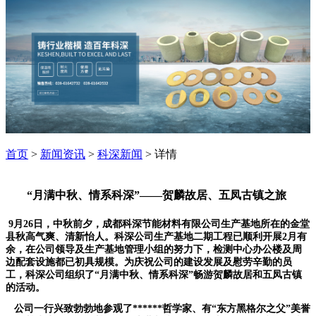
首页
>
新闻资讯
>
科深新闻
> 详情
“月满中秋、情系科深”——贺麟故居、五凤古镇之旅
9月26日，中秋前夕，成都科深节能材料有限公司生产基地所在的金堂
县秋高气爽、清新怡人。科深公司生产基地二期工程已顺利开展2月有
余，在公司领导及生产基地管理小组的努力下，检测中心办公楼及周
边配套设施都已初具规模。为庆祝公司的建设发展及慰劳辛勤的员
工，科深公司组织了“月满中秋、情系科深”畅游贺麟故居和五凤古镇
的活动。
公司一行兴致勃勃地参观了******哲学家、有“东方黑格尔之父”美誉