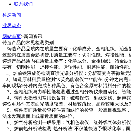
联系我们
科深新闻
业界动态
网站首页
>新闻资讯
铸造产品的常见检测类别
铸造产品品质内在质量主要有：化学成分、金相组织、冶金缺陷
这些内在质量会影响使用质量主要有：切削性能、焊接性能、
铸造产品品质内在质量主要有：化学成分、金相组织、冶金缺陷
要有：切削性能、焊接性能、运转性能、耐磨性能、耐蚀性能
1、炉前铁液成份检测直读光谱分析仪：分析研究有害微量元素
2、铸造原材料质量检测“X荧光能谱仪”***能在5分钟之
车间现场5分种内完成各种黑色、有色合金原材料混料分件的
3、金相组织与力学性能检测通过金相分析仪来自动化、智能化
4、铸件无损检测常用设备有：磁粉探伤、射线探伤、超声探伤
铸铁毛坯件其表面光洁度较差、材质较疏松、晶粒较粗大以及
5、铸件表面质量检查铸件表面缺陷的检查一般靠目视观察，
法来发现表面上或靠近表面的缺陷。
6、炉气分析检测一般采用：气相色谱仪、红外线气体分析仪
7、炉前热分析法检测“热分析法”不仅能快速予报球化率，而