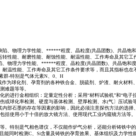
、物理力学性能、******程度、晶粒度(共晶团数)、共晶饱
运转性能、耐磨性能、耐蚀性能、耐温性能、工作寿命及其它工
、物理力学性能、******程度、晶粒度(共晶团数)、共晶饱
、耐温性能、工作寿命及其它工作条件要求等，而且其指标也在
群-特别是气体元素N、0、H
内完成作为球化剂、孕育剂的各种铁合金、脱硫剂、炉渣、耐火材料
检测难题等等。
的进行金相组织：定量定性分析；采用“材料试验机”和“电子
或球化率检测、硬度与基体检测、壁厚检测、水(气〕压试验等等
其内部石墨的存在等因素的影响，因此必须注意探伤方法的选择
包括使用小于十倍的放大镜方法、使用现代工业内窥镜方法等。
等。特别是气相色谱仪，不仅能作炉气分析，还能分析铸铁中的
且能同时检测C、Si含量及铸铁的孕育效果、基体组织及力学