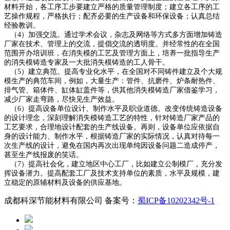
材料开始，各工序工步要建立严格的质量管理制度；建立各工序的工
艺操作规程，严格执行；配齐必要的生产设备和环保设备；认真总结
经验教训。
（4）加强交流。通过学术会议，杂志及网络等方式多方面增加铸造
厂家在技术、管理上的交流，提倡交流的透明度。并经常性的在全国
范围开办培训班，在消失模的工艺及管理方面上，培养一批指导生产
的消失模铸造专家及一大批消失模铸造的工人骨干。
（5）建立典范。提高专业化水平，在全国对不同铸件建立及个大规
模生产的典范车间，例如，大量生产：管件、抗磨件、炉条耐热件、
排气管、箱体件、缸体缸盖件等，供其他消失模铸造厂家借鉴学习，
减少厂家走弯路，尽快见生产效益。
（6）提高设备单位设计、制作水平及职业道德。改变传统铸造设备
的设计理念，深刻理解消失模铸造工艺的特性，针对铸造厂家产品的
工艺要求，合理地设计配套的生产线设备。再则，设备单位应依据自
身的设计能力、制作水平，根据铸造厂家的实际情况，认真对待每一
次生产线的设计，避免在国内再次出现单纯因设备问题二造成停产，
甚至生产线报废的笑话。
（7）提高社会化，建立地区中心工厂，比如建立公制模厂，充分发
挥设备潜力。提高配套工厂及技术支持单位的素质，水平及规模，建
立稳定的原辅材料及设备的供应基地。
成都科深节能材料有限公司 备案号：
蜀ICP备10202342号-1