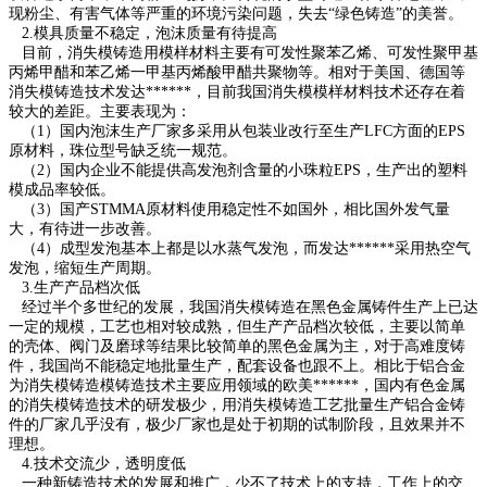
现粉尘、有害气体等严重的环境污染问题，失去“绿色铸造”的美誉。
2.模具质量不稳定，泡沫质量有待提高
目前，消失模铸造用模样材料主要有可发性聚苯乙烯、可发性聚甲基
丙烯甲醋和苯乙烯一甲基丙烯酸甲醋共聚物等。相对于美国、德国等
消失模铸造技术发达******，目前我国消失模模样材料技术还存在着
较大的差距。主要表现为：
（1）国内泡沫生产厂家多采用从包装业改行至生产LFC方面的EPS
原材料，珠位型号缺乏统一规范。
（2）国内企业不能提供高发泡剂含量的小珠粒EPS，生产出的塑料
模成品率较低。
（3）国产STMMA原材料使用稳定性不如国外，相比国外发气量
大，有待进一步改善。
（4）成型发泡基本上都是以水蒸气发泡，而发达******采用热空气
发泡，缩短生产周期。
3.生产产品档次低
经过半个多世纪的发展，我国消失模铸造在黑色金属铸件生产上已达
一定的规模，工艺也相对较成熟，但生产产品档次较低，主要以简单
的壳体、阀门及磨球等结果比较简单的黑色金属为主，对于高难度铸
件，我国尚不能稳定地批量生产，配套设备也跟不上。相比于铝合金
为消失模铸造模铸造技术主要应用领域的欧美******，国内有色金属
的消失模铸造技术的研发极少，用消失模铸造工艺批量生产铝合金铸
件的厂家几乎没有，极少厂家也是处于初期的试制阶段，且效果并不
理想。
4.技术交流少，透明度低
一种新铸造技术的发展和推广，少不了技术上的支持，工作上的交