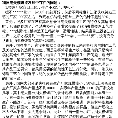
我国消失模铸造发展中存在的问题：
1.铸造厂家盲目上线，生产不稳定，规模小
据不******统计，从90年代初开始，前后不同程度引进消失模铸造工
艺的厂家1000家左右，到现在仍能维持正常生产的估计不超过30%。
首先，很多厂家在没有真正意会到消失模铸造工艺的特点及其适用性
时，只凭借参观了几个消失模生产企业级侧面了解消失模铸造工艺过
程，***感觉消失模铸造工艺很简单，适用性强，结果盲目上设备进行
生产，之后才感觉到“一看***懂，一学***会，一干***废”，没有充分
认识到消失模铸造的真谛和精髓。
另外，很多生产厂家没有根据自身铸件的特点来选择模具的制作工艺
及关键设备的选用和定位，而是选择简易生产线，甚至有的只是简单
模仿其他生产厂家的设备，结果在生产中频频发生生产问题，造成巨
大损失。笔者经过十多年的探索和生产试验得出一些经验：有些产品
结果复杂且其他要求较高，即使是当今国内外******的设备也满足了
其产品工艺要求，都采用必要的辅助性工艺进行补救。所以，消失模
铸造工艺在中国近半世纪的发展却依然处于初期阶段，正常稳定生产
的厂家不多。
另外，国内大部分消失模铸造生产厂家规模较小，90%以上黑色金属
生产厂家实际年产量达不到1000T，实际年产量达到5000T的厂家没有
几家，其中绝大部分消失模铸厂的设计规模，设备配套能力本身***
小，有一部分消失模铸造厂设计能力可能产量很高，但由于种种原因
生产不能达产。还有一些厂家关键设备从国外引进，原辅材料依赖外
国，投资额度大，虽然可以初期可以得到很好的样品，但生产规模上
不去成本下来，失去竞争能力。此外，相当一部分小厂，消失模铸造
设备过于简单，车间粉尘飞扬，比传统的砂型铸造工作条件还差，出