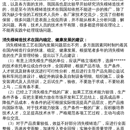
流，以及各方面的支持。我国虽也是比较早开始研究消失模铸造技术
的，但是至今消失模铸造技术在我国却依然不能进一步的推广，除了
因为缺少专业的工程技术人员外，各厂家技术交流少，交流了但都有
保留，很多问题只是表面上侃侃而谈，并不能从根本上分析问题，解
决问题。再有，技术人员的技术水平有限，很多都是停留在理论上，
不能再实践中处理现场问题。
消失模铸造技术在国内稳定、健康发展的建议：
消失模铸造工艺在国内发展问题层出不穷，多方面因素同时制约着其
在国内铸造行业的快速、稳定、健康发展。根据笔者多年的消失模铸
造的生产及管理经验，提出以下几点建议：
（1）有意上消失模生产线的单位，应该严格立项程序，选择******
的技术依托单位或合作伙伴，全国调研，根据产品市场、生产条件、
人才状况及财务状况进行可行性分析，然后进行主导产品先期公益试
验和车间总体设计，确定外购设备及自制设备明细。组织施工，设备
安装调式及人员培训，之后试生产，验收。不要急于求成，不要轻易
上马，二应有条不紊。
（2）已经上了消失模生产线的厂家，如果工艺技术能力较强，生产
条件齐备，应把主要精力放在市场开发和工艺总结上，提高成品率，
降低产品成本，有条件的还可根据实际情况提高产品层次，把产品推
向国际市场。对于技术能力较落，生产条件一般的厂家，应积极培养
技术人才，立足提高技术水平，严格规范各项工艺过程，主动与成功
单位交流。
（3）对于产品质量较低，效益不好部分消失模铸造厂，应进行全面
整顿，迅速改变面貌，加速投入资金回报：实施全面质量管理，从原